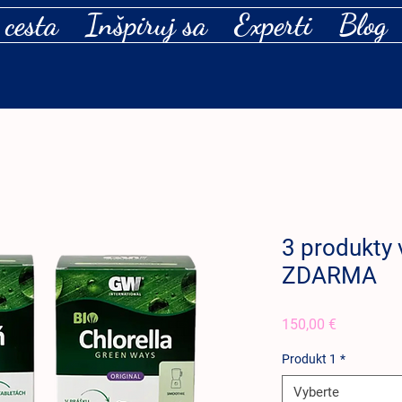
 cesta
Inšpiruj sa
Experti
Blog
3 produkty
ZDARMA
Price
150,00 €
Produkt 1
*
Vyberte