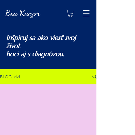
Bea Kaczor
Inšpiruj sa ako viesť svoj
život
hoci aj s diagnózou.
#NO A ČO?!
BLOG_old