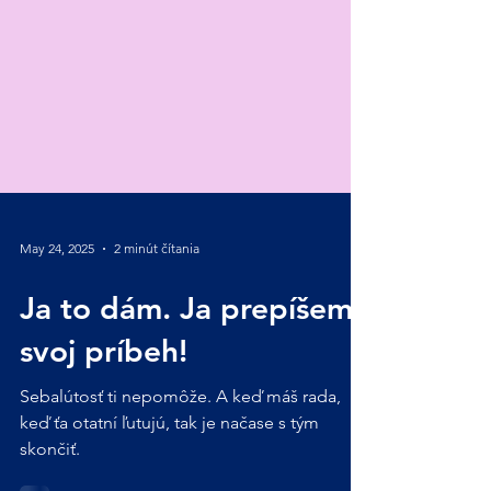
May 24, 2025
2 minút čítania
Ja to dám. Ja prepíšem
svoj príbeh!
Sebalútosť ti nepomôže. A keď máš rada,
keď ťa otatní ľutujú, tak je načase s tým
skončiť.