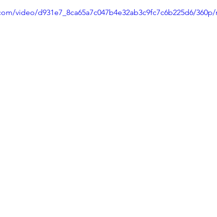
ic.com/video/d931e7_8ca65a7c047b4e32ab3c9fc7c6b225d6/360p/