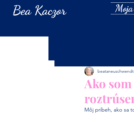
Bea Kaczor
Moja
beataneuschwendt
Ako som 
roztrúse
Môj príbeh, ako sa to