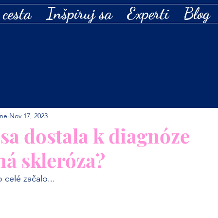
 cesta
Inšpiruj sa
Experti
Blog
ne
Nov 17, 2023
sa dostala k diagnóze
ná skleróza?
 celé začalo...